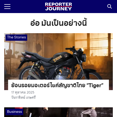
Skip
to
content
Search
for:
อ๋อ มันเป็นอย่างนี้
The Stories
ย้อนรอยมอเตอร์ไซค์สัญชาติไทย “Tiger”
17 ตุลาคม 2025
วัชราทิตย์ เกษศรี
Business