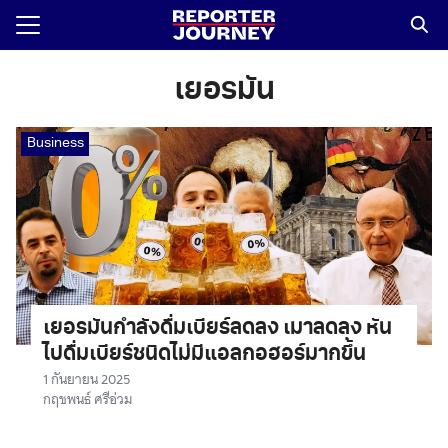
Skip
to
content
Search
for:
เยอรมัน
Business
เยอรมันกำลังดื่มเบียร์ลดลง เมาลดลง หัน
ไปดื่มเบียร์ชนิดไม่มีแอลกอฮอร์มากขึ้น
1 กันยายน 2025
กฤชพนธ์ ศรีอ่วม