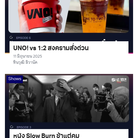
UNO! vs 1:2 สงครามสั่งด่วน
11 มิถุนายน 2025
ทินวุฒิ ลิวานัค
Shows
หนัง Slow Burn ช้าแต่คม