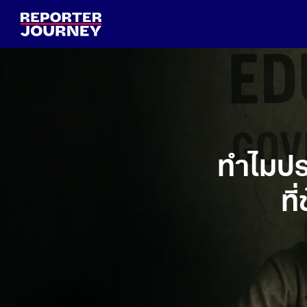
Skip
to
content
S
fo
ทำไมปร
ที