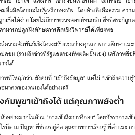
ากับ “เข้าใจ” และการ “เข้าถึงอินเทอร์เน็ต” ไม่เท่ากับ “เข้า
วปลอมที่ผลิตโดยกลไกรัฐหรือกองทัพ—โดยอ้างอิงศีลธรรม ควา
ถูกเชื่อได้ง่าย โดยไม่มีการตรวจสอบย้อนกลับ สื่ออิสระก็ถู
่สามารถปลูกฝังทักษะการคิดเชิงวิพากษ์ได้เพียงพอ
ห์ความสัมพันธ์เชิงโครงสร้างระหว่างคุณภาพการศึกษาและการ
ลอม (รวมถึงข่าวที่รัฐและกองทัพผลิตขึ้นเอง) เสรีภาพสื่อ
นาจได้
าพที่ใหญ่กว่า: สังคมที่ “เข้าถึงข้อมูล” แต่ไม่ “เข้าถึงความร
หนดอนาคตของตนเองได้อย่างเสรี
กัมพูชาเข้าถึงได้ แต่คุณภาพยังต่ำ
หน้าอย่างมากในด้าน “การเข้าถึงการศึกษา” โดยอัตราการเข้
งไรก็ตาม ปัญหาที่ซ่อนอยู่คือ คุณภาพการเรียนรู้ ที่ต่ำแล