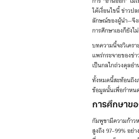
การ “อ่านออก” ไม่เท่
ใต้เงื่อนไขนี้ ข่า
ลักษณ์ของผู้นำ—จึง
การศึกษาเองก็ยังไม
บทความนี้จะวิเคราะ
แพร่กระจายของข่าวป
เป็นกลไกถ่วงดุลอำ
ทั้งหมดนี้สะท้อนถึงภ
ข้อมูลนั้นเพื่อกำ
การศึกษาของ
กัมพูชามีความก้าว
สูงถึง 97–99% อย่า