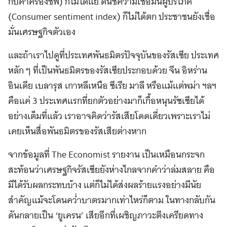
กับค่าครองชีพ) ก็ไม่ได้แย่ ดันชีความเชื่อมั่นผู้บริโภค
(Consumer sentiment index) ก็ไม่ได้ตก ประชาชนยังเชื่อ
มั่นเศรษฐกิจตัวเอง
และถ้าเราไปดูที่ประเทศพันธมิตรปัจจุบันของรัสเซีย ประเทศ
หลัก ๆ ที่เป็นพันธมิตรของรัสเซียประกอบด้วย จีน อิหร่าน
อินเดีย เบลารุส เกาหลีเหนือ ซีเรีย มาลี หรือแม้แต่พม่า ฯลฯ
คือแค่ 3 ประเทศแรกที่ยกตัวอย่างมาก็เกื้อหนุนรัซเซียได้
อย่างเต็มที่แล้ว เราอาจคิดว่ารัสเสียโดดเดี่ยวเพราะเราไม่
เคยเห็นสื่อพันธมิตรของรัสเสียต่างหาก
จากข้อมูลที่ The Economist รายงาน เป็นเหมือนกระจก
สะท้อนว่าเศรษฐกิจรัสเซียยังห่างไกลจากคำว่าล่มสลาย คือ
มีได้รับผลกระทบบ้าง แต่ก็ไม่ได้ส่งผลร้ายแรงอย่างมีนัย
สำคัญแม้จะโดนคว่ำบาตรมากเท่าไหร่ก็ตาม ในทางกลับกัน
ดันกลายเป็น ‘ยูเครน’ เสียอีกที่เผชิญภาวะตึงเครียดทาง