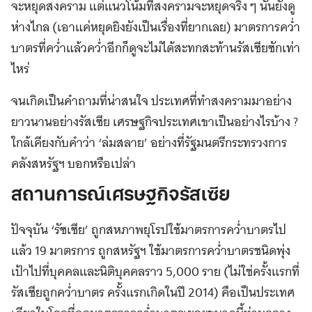
จะหยุดสงคราม แต่แนวโน้มที่สงครามจะหยุดจริง ๆ นั้นยังดู
ห่างไกล (เอาแค่หยุดยิงยังเป็นเรื่องที่ยากเลย) มาตรการคว่ำ
บาตรที่คว่ำแล้วคว่ำอีกก็ดูจะไม่ได้สะทกสะท้านรัสเซียซักเท่า
ไหร่
จนเกิดเป็นคำถามที่น่าสนใจ ประเทศที่ทำสงครามมาอย่าง
ยาวนานอย่างรัสเซีย เศรษฐกิจประเทศเขาเป็นอย่างไรบ้าง ?
ใกล้เคียงกับคำว่า ‘ล่มสลาย’ อย่างที่รัฐมนตรีกระทรวงการ
คลังสหรัฐฯ บอกหรือเปล่า
สถานการณ์เศรษฐกิจรัสเซีย
ปัจจุบัน ‘รัซเซีย’ ถูกสหภาพยุโรปใช้มาตรการคว่ำบาตรไป
แล้ว 19 มาตรการ ถูกสหรัฐฯ ใช้มาตรการคว่ำบาตรชนิดพุ่ง
เป้าไปที่บุคคลและนิติบุคคลราว 5,000 ราย (ไม่ใช่ครั้งแรกที่
รัสเซียถูกคว่ำบาตร ครั้งแรกเกิดในปี 2014) คือเป็นประเทศ