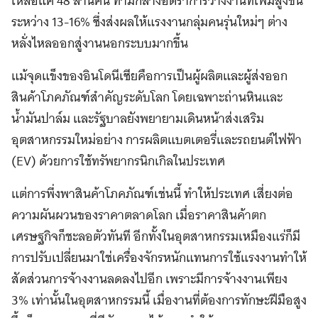
เหลือแค่ 48 ล้านคน ท่ามกลางอัตราการว่างงานที่เพิ่มสูงขึ้น
ระหว่าง 13-16% ซึ่งส่งผลให้แรงงานกลุ่มคนรุ่นใหม่ๆ ต่าง
หลั่งไหลออกสู่งานนอกระบบมากขึ้น
แม้จุดแข็งของอินโดนีเซียคือการเป็นผู้ผลิตและผู้ส่งออก
สินค้าโภคภัณฑ์สำคัญระดับโลก โดยเฉพาะถ่านหินและ
น้ำมันปาล์ม และรัฐบาลยังพยายามเดินหน้าส่งเสริม
อุตสาหกรรมใหม่อย่าง การผลิตแบตเตอรี่และรถยนต์ไฟฟ้า
(EV) ด้วยการใช้ทรัพยากรนิกเกิลในประเทศ
แต่การพึ่งพาสินค้าโภคภัณฑ์เช่นนี้ ทำให้ประเทศ เสี่ยงต่อ
ความผันผวนของราคาตลาดโลก เมื่อราคาสินค้าตก
เศรษฐกิจก็ชะลอตัวทันที อีกทั้งในอุตสาหกรรมเหมืองแร่ก็มี
การปรับเปลี่ยนมาใช่เครื่องจักรหนักแทนการใช้แรงงานทำให้
สัดส่วนการจ้างงานลดลงไปอีก เพราะมีการจ้างงานเพียง
3% เท่านั้นในอุตสาหกรรมนี้ เมื่องานที่ต้องการทักษะฝีมือสูง