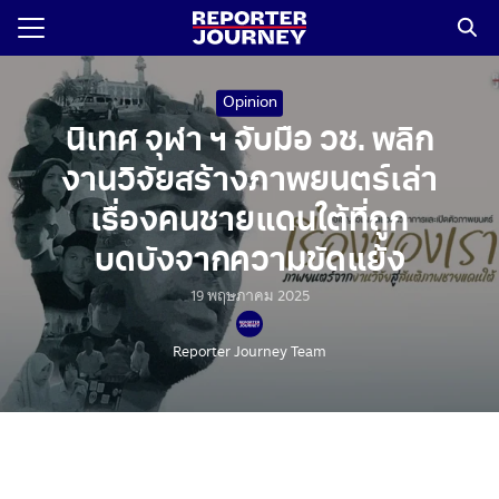
Skip
to
content
Search
for:
Opinion
นิเทศ จุฬา ฯ จับมือ วช. พลิก
งานวิจัยสร้างภาพยนตร์เล่า
เรื่องคนชายแดนใต้ที่ถูก
บดบังจากความขัดแย้ง
19 พฤษภาคม 2025
Reporter Journey Team