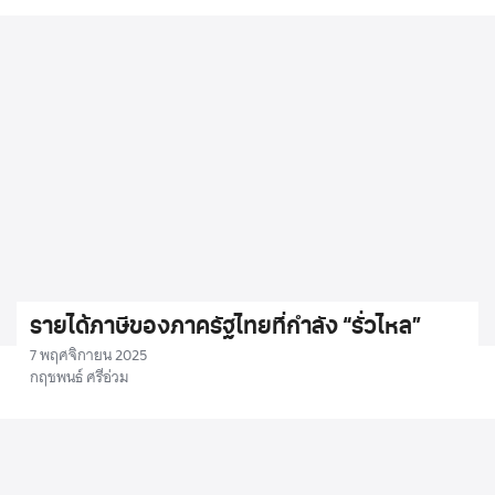
รายได้ภาษีของภาครัฐไทยที่กำลัง “รั่วไหล”
7 พฤศจิกายน 2025
กฤชพนธ์ ศรีอ่วม