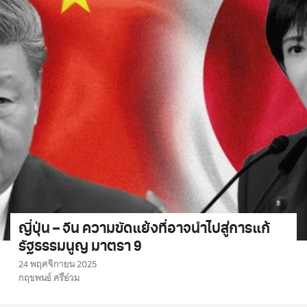
ญี่ปุ่น – จีน ความขัดแย้งที่อาจนำไปสู่การแก้
รัฐธรรมนูญ มาตรา 9
24 พฤศจิกายน 2025
กฤชพนธ์ ศรีอ่วม