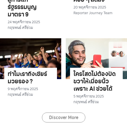
สู่การแก้
ค่อย ๆ ลดลง
20 พฤศจิกายน 2025
รัฐธรรมนูญ
Reporter Journey Team
มาตรา 9
24 พฤศจิกายน 2025
กฤชพนธ์ ศรีอ่วม
ทำไมเราถึงเชียร์
ใครโสดไม่ต้องปัด
มวยรอง ?
ขวาให้เมื่อยนิ้ว
9 พฤศจิกายน 2025
เพราะ AI ช่วยได้
กฤชพนธ์ ศรีอ่วม
5 พฤศจิกายน 2025
กฤชพนธ์ ศรีอ่วม
Discover More