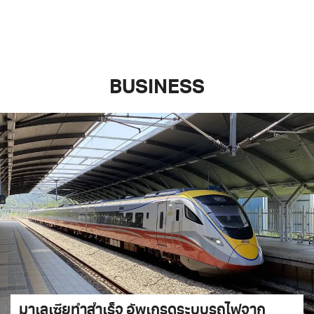
BUSINESS
มาเลเซียทำสำเร็จ อัพเกรดระบบรถไฟจาก