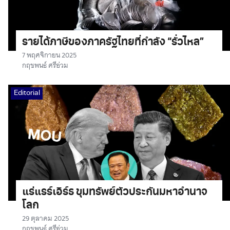
รายได้ภาษีของภาครัฐไทยที่กำลัง “รั่วไหล”
7 พฤศจิกายน 2025
กฤชพนธ์ ศรีอ่วม
Editorial
แร่แรร์เอิร์ธ ขุมทรัพย์ตัวประกันมหาอำนาจ
โลก
29 ตุลาคม 2025
กฤชพนธ์ ศรีอ่วม